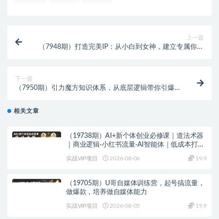
上一篇
（7948期）打造完美IP：从小白到女神，建立专属你的
金字塔招牌（15节课）
下一篇
（7950期）引力魔方知识体系，从底层逻辑带你引爆荐
推流量！
相关文章
（19738期）AI+新个体创业必修课｜道法术器
｜商业逻辑·小红书流量·AI智能体｜低成本打造
个人变现小生意全套教学
实战VIP项目
2026-08-06
19.9
（19705期）U哥自媒体训练营，起号搞流量，
做爆款，培养做自媒体能力
实战VIP项目
2026-08-05
19.9