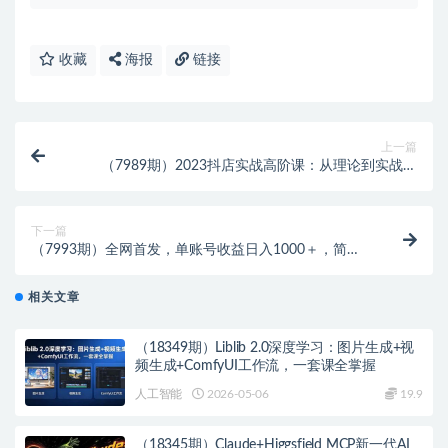
收藏
海报
链接
上一篇
（7989期）2023抖店实战高阶课：从理论到实战演
示，从运营到战略布局，三频渠道共…
下一篇
（7993期）全网首发，单账号收益日入1000＋，简单
粗暴，保底5元一单，可批量单操作
相关文章
（18349期）Liblib 2.0深度学习：图片生成+视
频生成+ComfyUI工作流，一套课全掌握
人工智能
2026-05-06
19.9
（18345期）Claude+Higgsfield MCP新一代AI