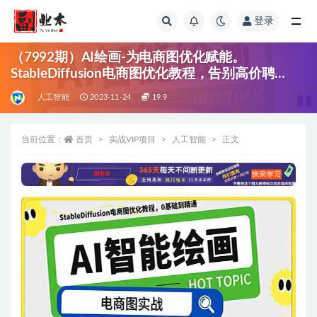
登录
全部
（7992期）AI绘画-为电商图优化赋能。
StableDiffusion电商图优化教程，告别高价聘…
人工智能
2023-11-24
19.9
当前位置：
首页
实战VIP项目
人工智能
正文