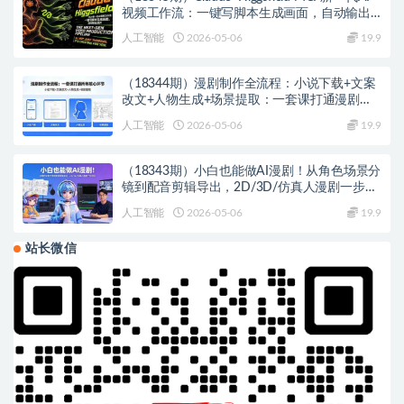
视频工作流：一键写脚本生成画面，自动输出
成片
人工智能
2026-05-06
19.9
（18344期）漫剧制作全流程：小说下载+文案
改文+人物生成+场景提取：一套课打通漫剧制
作所有核心环节
人工智能
2026-05-06
19.9
（18343期）小白也能做AI漫剧！从角色场景分
镜到配音剪辑导出，2D/3D/仿真人漫剧一步到
位
人工智能
2026-05-06
19.9
站长微信