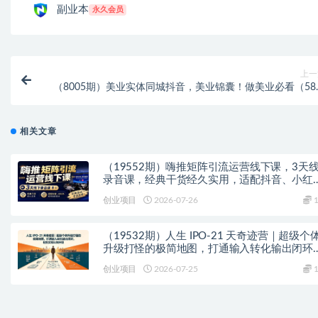
副业本
永久会员
上一
（8005期）美业实体同城抖音，美业锦囊！做美业必看（58
课
相关文章
（19552期）嗨推矩阵引流运营线下课，3天
录音课，经典干货经久实用，适配抖音、小红
矩阵拓客需求
创业项目
2026-07-26
1
（19532期）人生 IPO-21 天奇迹营｜超级个
升级打怪的极简地图，打通输入转化输出闭环
轻松实现认知升级
创业项目
2026-07-25
1