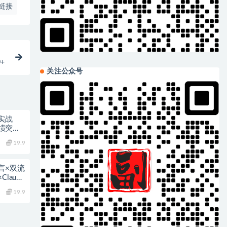
链接
+
关注公众号
实战
绩突
19.9
言×双流
laude
19.9