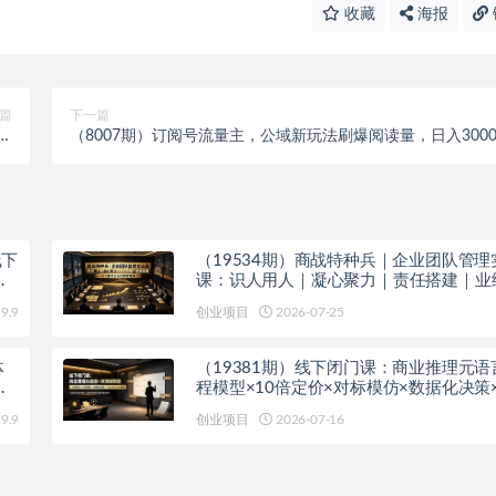
收藏
海报
篇
下一篇
节
（8007期）订阅号流量主，公域新玩法刷爆阅读量，日入3000
）
线下
（19534期）商战特种兵｜企业团队管理
书
课：识人用人｜凝心聚力｜责任搭建｜业
破，一站式解决企业内部管理痛点
9.9
创业项目
2026-07-25
体
（19381期）线下闭门课：商业推理元语
，
程模型×10倍定价×对标模仿×数据化决策×C
Code落地，击穿认知盲区
9.9
创业项目
2026-07-16