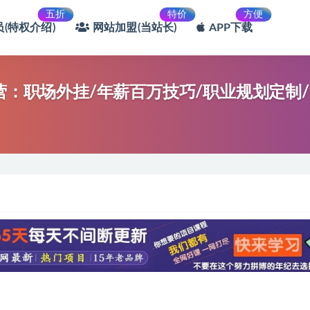
五折
特价
方便
(特权介绍)
网站加盟(当站长)
APP下载
营：职场外挂/年薪百万技巧/职业规划定制