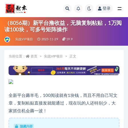
登录
全部
（8056期）新平台撸收益，无脑复制粘贴，1万阅
读100块，可多号矩阵操作
实战VIP项目
2023-11-29
19.9
当前位置：
首页
实战VIP项目
正文
全新平台薅羊毛，100阅读就有1块钱，而且不用自己写文
章，复制粘贴直接发就能通过，现在玩的人还特别少，大
家抓住机会薅一波！
隐藏内容