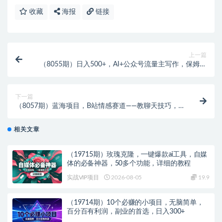
收藏
海报
链接
上一篇
（8055期）日入500+，AI+公众号流量主写作，保姆级
教程【附指令】
下一篇
（8057期）蓝海项目，B站情感赛道——教聊天技巧，
小白都能一天搞定1000+
相关文章
（19715期）玫瑰克隆，一键爆款ai工具，自媒
体的必备神器，50多个功能，详细的教程
实战VIP项目
2026-08-05
19.9
（19714期）10个必赚的小项目，无脑简单，
百分百有利润，副业的首选，日入300+