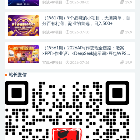
实战VIP项目
2026-08-05
19.9
（19617期）9个必赚的小项目，无脑简单，百
分百有利润，副业的首选，日入500+
实战VIP项目
2026-07-30
19.9
（19561期）2026AI写作变现全链路：教案
×PPT×作业设计×DeepSeek提示词×豆包WPS
AI×淘宝接单×闲鱼开店×通过AI賺钱
实战VIP项目
2026-07-26
19.9
站长微信