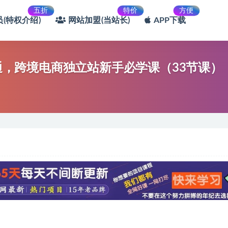
五折
特价
方便
(特权介绍)
网站加盟(当站长)
APP下载
精通，跨境电商独立站新手必学课（33节课）