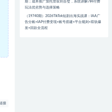
期；成本推广加托管双剑合璧，系统讲解7种付费
玩法优劣势与选择策略
（19740期）2026TikTok短剧出海实战课：IAA广
告分账×IAP付费变现×账号搭建×平台规则×双轨爆
发×回款全流程
链接