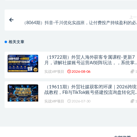
上一
（8064期）抖音-千川优化实战班，让付费投产持续盈利的必
技能（10节课
相关文章
（19722期）外贸人海外获客专属课程-更新7
月，讲解社媒账号运营AI矩阵玩法，，系统掌
海外客户开发全流程实战方法
实战VIP项目
2026-08-06
1
（19611期）外贸社媒获客闭环课｜2026跨
战教程，FB与TikTok账号搭建投流询盘转化完
落地教学
实战VIP项目
2026-07-30
1