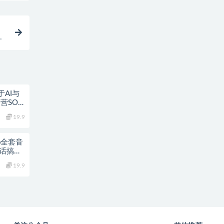
视
AI与
营SOP
19.9
6全套音
对话搞定
19.9