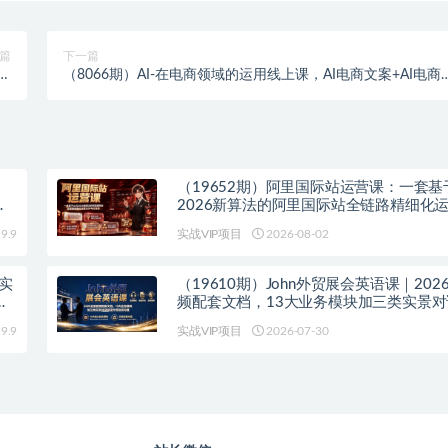
篇
下一篇
备
（8066期）AI-在电商领域的运用线上课，AI电商文案+AI电商
）
觉（14节课）
（19652期）阿里国际站运营课：一套基于
握
2026新算法的阿里国际站全链路精细化运
与方法论(更新)
9.9
实战VIP项目
2026-08-02
境实
（19610期）John外贸展会英语课｜202
整
频配套文档，13大业务模块加三类实景
外商洽谈沟通
9.9
实战VIP项目
2026-07-30