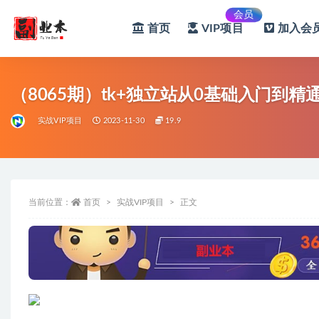
会员
首页
VIP项目
加入会员
全部
（8065期）tk+独立站从0基础入门到
实战VIP项目
2023-11-30
19.9
当前位置：
首页
实战VIP项目
正文