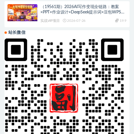
（19561期）2026AI写作变现全链路：教案
×PPT×作业设计×DeepSeek提示词×豆包WPS
AI×淘宝接单×闲鱼开店×通过AI賺钱
实战VIP项目
2026-07-26
19.9
站长微信