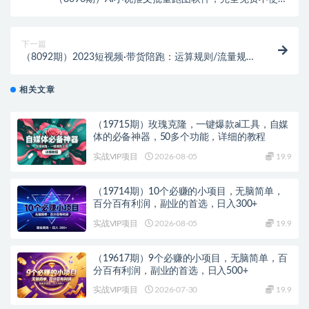
第三方，月入过万没问题
下一篇
（8092期）2023短视频·带货陪跑：运算规则/流量规
则/审核规则/雷区指南/薅羊毛涨粉..
相关文章
（19715期）玫瑰克隆，一键爆款ai工具，自媒
体的必备神器，50多个功能，详细的教程
实战VIP项目
2026-08-05
19.9
（19714期）10个必赚的小项目，无脑简单，
百分百有利润，副业的首选，日入300+
实战VIP项目
2026-08-05
19.9
（19617期）9个必赚的小项目，无脑简单，百
分百有利润，副业的首选，日入500+
实战VIP项目
2026-07-30
19.9