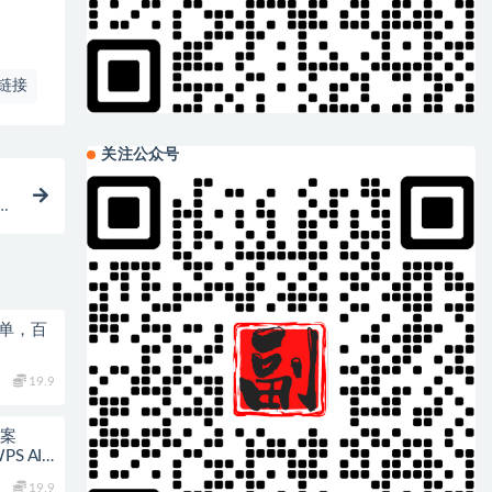
链接
关注公众号
音
简单，百
19.9
教案
S AI×
19.9