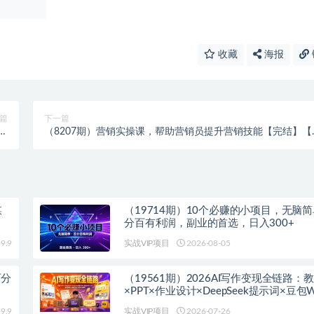
收藏
海报
篇
下一篇
收
（8207期）营销实操课，帮助营销员提升营销技能【完结】【
0+
频+文档】
媒
（19714期）10个必赚的小项目，无脑
分百有利润，副业的首选，日入300+
9.9
实战VIP项目
2026-08-05
百分
（19561期）2026AI写作变现全链路：
×PPT×作业设计×DeepSeek提示词×豆包WP
淘宝接单×闲鱼开店×通过AI賺钱
9.9
实战VIP项目
2026-07-26