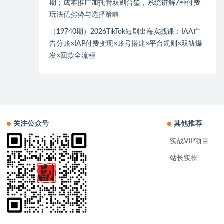
期；成本推广加托管双剑合璧，系统讲解7种付费
玩法优劣势与选择策略
（19740期）2026TikTok短剧出海实战课：IAA广
告分账×IAP付费变现×账号搭建×平台规则×双轨爆
发×回款全流程
关注公众号
其他推荐
实战VIP项目
站长实操