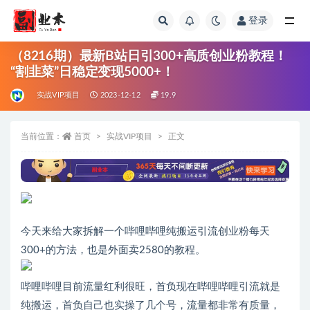
登录
全部
（8216期）最新B站日引300+高质创业粉教程！
“割韭菜”日稳定变现5000+！
实战VIP项目
2023-12-12
19.9
当前位置：
首页
实战VIP项目
正文
今天来给大家拆解一个哔哩哔哩纯搬运引流创业粉每天
300+的方法，也是外面卖2580的教程。
哔哩哔哩目前流量红利很旺，首负现在哔哩哔哩引流就是
纯搬运，首负自己也实操了几个号，流量都非常有质量，