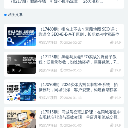
（8217期）假装存钱，引爆小红书流量， 26天涨粉
3.8w，作品制作简单，多种变现方式
相关文章
（17460期）排名上不去？宝藏地图 SEO 课：
靠语义 SEO+E-E-A-T 原则，长期稳占搜索高位
实战VIP项目
2026-02-27
19.9
（17125期）黑帽与灰帽SEO实战的野路子教
程：泛目录秒收，蜘蛛池搭桥，霸屏截流，7天
抢占首页暴利词
实战VIP项目
2026-01-15
19.9
（17090期）2026实体店抖音获客全系统：拍
摄技巧，同城引爆，客户裂变，构建自动获客
引擎
实战VIP项目
2026-01-13
19.9
（17015期）同城号变现进阶课：在同城赛道中
实现精准引流与高效变现，单店月引流成交额
提升50%
实战VIP项目
2026-01-05
19.9