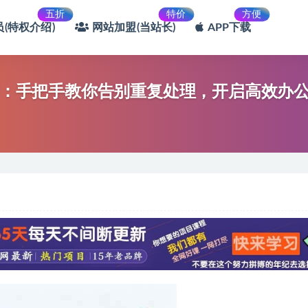
五折
特价
方便
(特权介绍)
网站加盟(当站长)
APP下载
练营：手把手教你告别重复处理，开启高效办