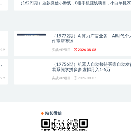
素
（16291期）这款微信小游戏，0撸手机赚钱项目，小白单机20
动
＋，好玩又好赚！
（19772期）AI算力广告业务｜AI时代
作室新赛道
9.9
实战VIP项目
2026-08-08
+，
（19756期）机器人自动接待买家自动发
着系统学拼多多虚拟月入1-5万
9.9
实战VIP项目
2026-08-07
站长微信