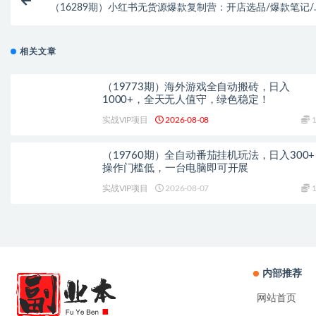
（16289期）小红书无货源爆款复制营：开店选品/爆款笔记/
材/等18大模块/零成本启
相关文章
（19773期）海外游戏全自动搬砖，日入
1000+，全天无人值守，绿色稳定！
实战VIP项目
2026-08-08
1
（19760期）全自动番茄挂机玩法，日入300
操作门槛低，一台电脑即可开展
实战VIP项目
2026-08-07
1
内部推荐
网站首页