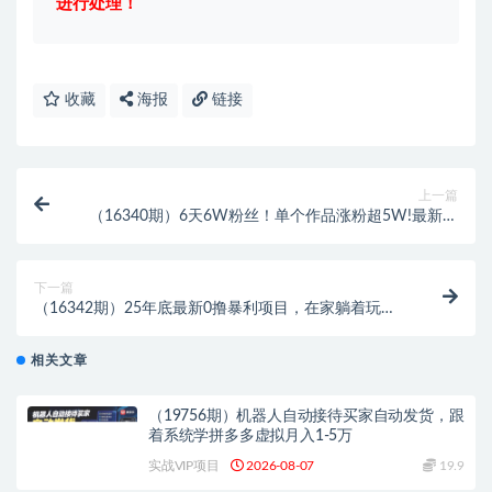
进行处理！
收藏
海报
链接
上一篇
（16340期）6天6W粉丝！单个作品涨粉超5W!最新玩
法–AI普法–制作简单流量高
下一篇
（16342期）25年底最新0撸暴利项目，在家躺着玩手
机也能赚钱，1元提现秒到账，有手…
相关文章
（19756期）机器人自动接待买家自动发货，跟
着系统学拼多多虚拟月入1-5万
实战VIP项目
2026-08-07
19.9