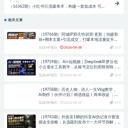
下一篇
（16362期）小红书引流爆单术：构建一套低成本 可持
续的“内容-引流-成交”闭环系统
相关文章
（19766期）同城IP30天特训营-更新｜拍摄剪
辑+脚本文案+引流成交，打爆本地流量提升门
店业绩实操教学
实战VIP项目
2026-08-08
19.9
（19759期） AI+短视频｜DeepSeek即梦豆包
小云雀全工具教学，从账号定位到剪映剪辑，
零基础也能快速上手做爆款
实战VIP项目
2026-08-07
19.9
（19758期）历史人物，诗人一生Vlog教学，
AI制作丨伙伴计划丨精选收益丨商单收徒 ，新
领域红利期，抓紧做
实战VIP项目
2026-08-07
19.9
（19743期）外面卖188的抖音AI伪记录片赛道
掘金全攻略；从选题到发布十一大环节拆解，
零基础也能做出高流量真实感内容