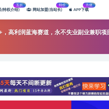
五折
特价
方便
(特权介绍)
网站加盟(当站长)
APP下载
000+，高利润蓝海赛道，永不失业副业兼职项