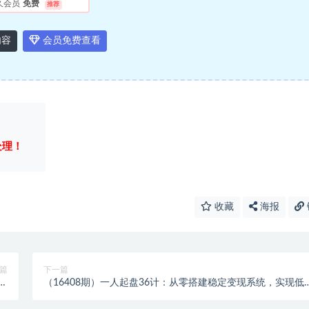
久会员
免费
推荐
内容
会员免费查看
处理！
收藏
海报
篇
下一篇
取
（16408期）一人起盘36计：从零搭建稳定变现系统，实现低
万
本创业，月入五位数+