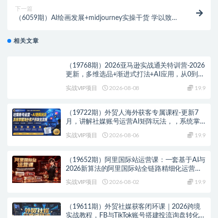
下一篇
（6059期）AI绘画发展+midjourney实操干货 学以致用
提升自我 充分掌握midjiurney应用
相关文章
（19768期）2026亚马逊实战通关特训营-2026
更新，多维选品+渐进式打法+AI应用，从0到1
打造盈利店铺
实战VIP项目
2026-08-08
19.9
（19722期）外贸人海外获客专属课程-更新7
月，讲解社媒账号运营AI矩阵玩法，，系统掌
握海外客户开发全流程实战方法
实战VIP项目
2026-08-06
19.9
（19652期）阿里国际站运营课：一套基于AI与
2026新算法的阿里国际站全链路精细化运营
SOP与方法论(更新)
实战VIP项目
2026-08-02
19.9
（19611期）外贸社媒获客闭环课｜2026跨境
实战教程，FB与TikTok账号搭建投流询盘转化完