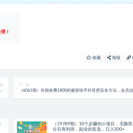
处理！
收藏
海报
篇
下一篇
白
（6061期）外面收费1800的最新快手抖音捞实名方法，会员
课
测【随时失效】
媒
（19789期）10个必赚的小项目，无脑
分百有利润，副业的首选，日入300+