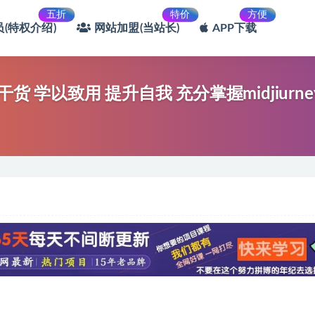
五折
特价
方便
(特权介绍)
网站加盟(当站长)
APP下载
操干货 学以致用 提升自我 充分掌握midjiurn