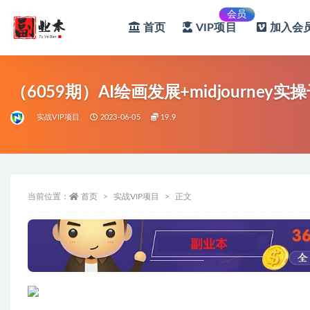
会员
首页
VIP项目
加入会员
全部
（6059期）AI绘画发展+midjourney实
实战VIP项目
2023-06-05
19.9
当前位置：
首页
实战VIP项目
正文