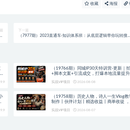
收藏
海报
篇
下一篇
男
（7977期）2023直通车·知识体系班：从底层逻辑带你玩转搜
..
流量（17节课）
道
（19766期）同城IP30天特训营-更新｜
+脚本文案+引流成交，打爆本地流量提
绩实操教学
9.9
实战VIP项目
2026-08-08
小
（19758期）历史人物，诗人一生Vlog教学
基
制作丨伙伴计划丨精选收益丨商单收徒 
红利期，抓紧做
9.9
实战VIP项目
2026-08-07