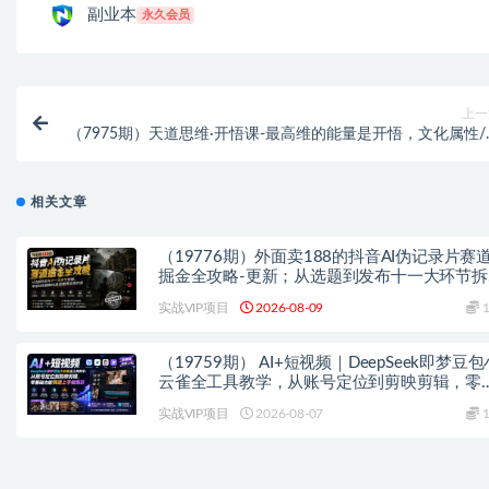
副业本
永久会员
上一
（7975期）天道思维·开悟课-最高维的能量是开悟，文化属性/
女执念/商业布局/贵人
相关文章
（19776期）外面卖188的抖音AI伪记录片赛
掘金全攻略-更新；从选题到发布十一大环节拆
解，零基础也能做出高流量真实感内容
实战VIP项目
2026-08-09
1
（19759期） AI+短视频｜DeepSeek即梦豆包
云雀全工具教学，从账号定位到剪映剪辑，零
础也能快速上手做爆款
实战VIP项目
2026-08-07
1