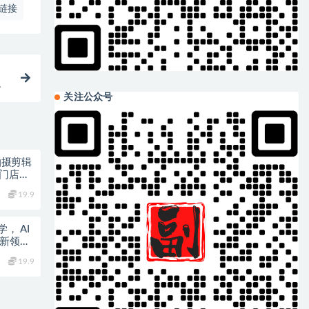
链接
索
关注公众号
拍摄剪辑
升门店业
19.9
， AI
，新领域
19.9