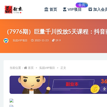
会员
首页
VIP项目
加入会员
全部
（7976期）巨量千川投放5天课程：抖
实战VIP项目
2023-11-23
19.9
当前位置：
首页
实战VIP项目
正文