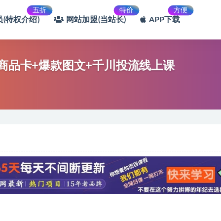
五折
特价
方便
(特权介绍)
网站加盟(当站长)
APP下载
音商品卡+爆款图文+千川投流线上课