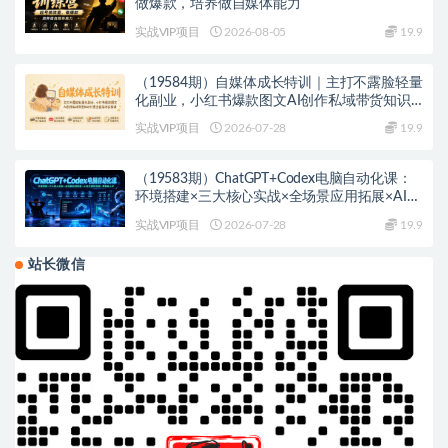
做爆款，培养做自媒体能力
实战VIP项目
2026-08-05
19.9
（19584期）自媒体成长特训｜主打不露脸轻量
化副业，小红书爆款图文AI创作私域带货知识
付费全套落地实操课
实战VIP项目
2026-07-28
19.9
（19583期）ChatGPT+Codex电脑自动化课：
环境搭建×三大核心实战×全场景应用拓展×AI自
主操控电脑×零基础上手
实战VIP项目
2026-07-28
19.9
站长微信