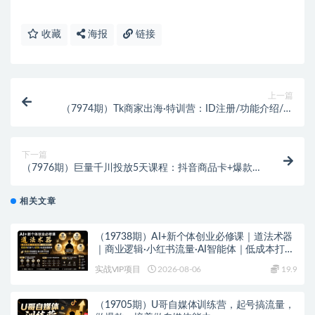
收藏
海报
链接
上一篇
（7974期）Tk商家出海·特训营：ID注册/功能介绍/定
位账号/爆款视频/直播间搭建/带货.
下一篇
（7976期）巨量千川投放5天课程：抖音商品卡+爆款
图文+千川投流线上课
相关文章
（19738期）AI+新个体创业必修课｜道法术器
｜商业逻辑·小红书流量·AI智能体｜低成本打造
个人变现小生意全套教学
实战VIP项目
2026-08-06
19.9
（19705期）U哥自媒体训练营，起号搞流量，